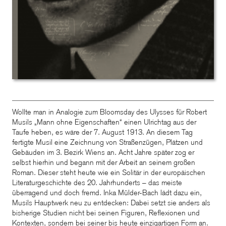
Wollte man in Analogie zum Bloomsday des Ulysses für Robert
Musils „Mann ohne Eigenschaften“ einen Ulrichtag aus der
Taufe heben, es wäre der 7. August 1913. An diesem Tag
fertigte Musil eine Zeichnung von Straßenzügen, Plätzen und
Gebäuden im 3. Bezirk Wiens an. Acht Jahre später zog er
selbst hierhin und begann mit der Arbeit an seinem großen
Roman. Dieser steht heute wie ein Solitär in der europäischen
Literaturgeschichte des 20. Jahrhunderts – das meiste
überragend und doch fremd. Inka Mülder-Bach lädt dazu ein,
Musils Hauptwerk neu zu entdecken: Dabei setzt sie anders als
bisherige Studien nicht bei seinen Figuren, Reflexionen und
Kontexten, sondern bei seiner bis heute einzigartigen Form an.