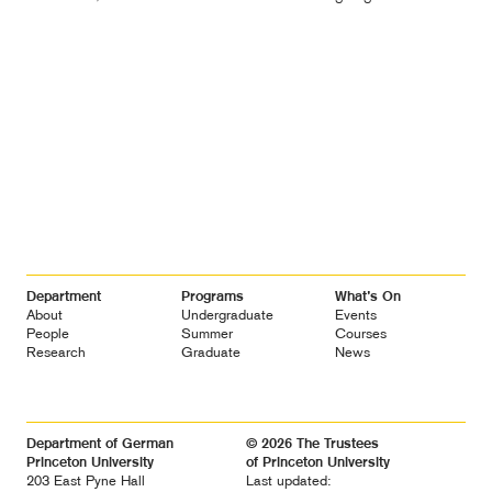
Footer
Department
Programs
What’s On
Navigation
About
Undergraduate
Events
People
Summer
Courses
Research
Graduate
News
Department of German
© 2026 The Trustees
Princeton University
of Princeton University
203 East Pyne Hall
Last updated: