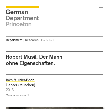
Skip
Skip
Department
|
Research
|
Bookshelf
to
to
main
menu
content
Robert Musil. Der Mann
ohne Eigenschaften.
Inka Mülder-Bach
Hanser (München)
2013
More Information